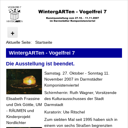
Aktuelle Seite:
Startseite
Vogelfrei
Programm
WintergARTen - Vogelfrei 7
Symposium
Die Ausstellung ist beendet.
Künstler
Archiv
Samstag. 27. Oktober - Sonntag 11.
Datenschutz
November 2007 im Darmstädter
Komponistenviertel
Impressum
Schirmherrin: Ruth Wagner, Vorsitzende
des Kulturausschusses der Stadt
Elisabeth Frassine
Darmstadt
und Dirk Göttle,
UM
- RÄUMEN
und
Kuratorin: Ute Ritschel
Kinderprojekt
Zum siebten Mal seit 1995 haben sich in
Nordlichter
einem von sechs Straßen begrenzten