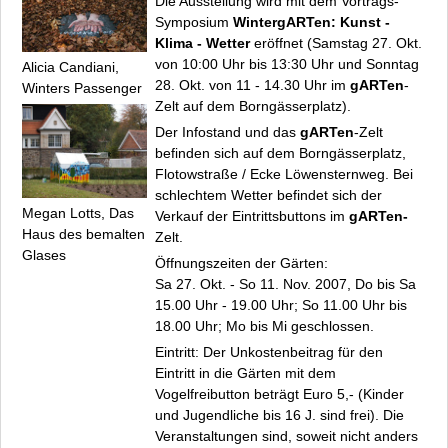
Die Ausstellung wird mit dem Vortrags-
Symposium
WintergARTen: Kunst -
Klima - Wetter
eröffnet (Samstag 27. Okt.
von 10:00 Uhr bis 13:30 Uhr und Sonntag
Alicia Candiani,
28. Okt. von 11 - 14.30 Uhr im
gARTen
-
Winters Passenger
Zelt auf dem Borngässerplatz).
Der Infostand und das
gARTen
-Zelt
befinden sich auf dem Borngässerplatz,
Flotowstraße / Ecke Löwensternweg. Bei
schlechtem Wetter befindet sich der
Megan Lotts,
Das
Verkauf der Eintrittsbuttons im
gARTen-
Haus des bemalten
Zelt.
Glases
Öffnungszeiten der Gärten:
Sa 27. Okt. - So 11. Nov. 2007, Do bis Sa
15.00 Uhr - 19.00 Uhr; So 11.00 Uhr bis
18.00 Uhr; Mo bis Mi geschlossen.
Eintritt: Der Unkostenbeitrag für den
Eintritt in die Gärten mit dem
Vogelfreibutton
beträgt Euro 5,- (Kinder
und Jugendliche bis 16 J. sind frei). Die
Veranstaltungen sind, soweit nicht anders