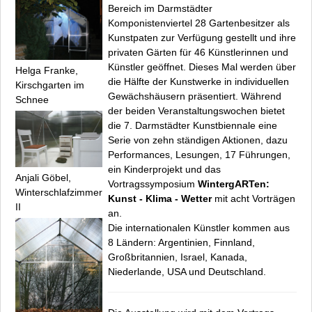
Bereich im Darmstädter
Komponistenviertel 28 Gartenbesitzer als
Kunstpaten zur Verfügung gestellt und ihre
privaten Gärten für 46 Künstlerinnen und
Künstler geöffnet. Dieses Mal werden über
Helga Franke,
die Hälfte der Kunstwerke in individuellen
Kirschgarten im
Gewächshäusern präsentiert. Während
Schnee
der beiden Veranstaltungswochen bietet
die 7. Darmstädter Kunstbiennale eine
Serie von zehn ständigen Aktionen, dazu
Performances, Lesungen, 17 Führungen,
ein Kinderprojekt und das
Anjali Göbel,
Vortragssymposium
WintergARTen:
Winterschlafzimmer
Kunst - Klima - Wetter
mit acht Vorträgen
II
an.
Die internationalen Künstler kommen aus
8 Ländern: Argentinien, Finnland,
Großbritannien, Israel, Kanada,
Niederlande, USA und Deutschland.