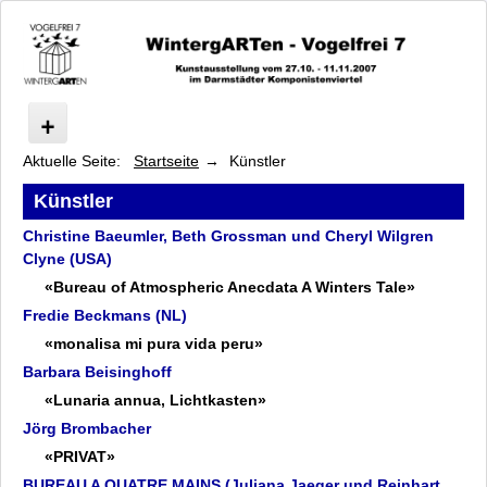
Aktuelle Seite:
Startseite
Künstler
Vogelfrei
Programm
Künstler
Symposium
Christine Baeumler, Beth Grossman und Cheryl Wilgren
Künstler
Clyne (USA)
Baeumler bis Gruner
«Bureau of Atmospheric Anecdata A Winters Tale»
Hatzius bis Munz
Fredie Beckmans (NL)
Newcomb bis Zech
«monalisa mi pura vida peru»
Studentenprojekte
Barbara Beisinghoff
Archiv
«Lunaria annua, Lichtkasten»
Datenschutz
Jörg Brombacher
Impressum
«PRIVAT»
BUREAU A QUATRE MAINS (Juliana Jaeger und Reinhart