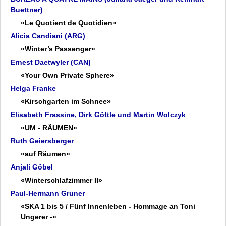
Buettner)
«Le Quotient de Quotidien»
Alicia Candiani (ARG)
«Winter’s Passenger»
Ernest Daetwyler (CAN)
«Your Own Private Sphere»
Helga Franke
«Kirschgarten im Schnee»
Elisabeth Frassine, Dirk Göttle und Martin Wolczyk
«UM - RÄUMEN»
Ruth Geiersberger
«auf Räumen»
Anjali Göbel
«Winterschlafzimmer II»
Paul-Hermann Gruner
«SKA 1 bis 5 / Fünf Innenleben - Hommage an Toni
Ungerer -»