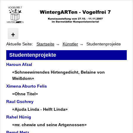
Aktuelle Seite:
Startseite
Künstler
Studentenprojekte
Vogelfrei
Programm
Studentenprojekte
Symposium
Haroun Afzal
Künstler
«Schneewirrendes Hirtengedicht, Belaine von
Baeumler bis Gruner
Weißdorn»
Hatzius bis Munz
Ximena Aburto Felis
Newcomb bis Zech
«Ohne Titel»
Studentenprojekte
Raul Gschrey
Haroun Afzal
«Ajuda Linda - Helft Linda»
Ximena Aburto Felis
Rahel Hünig
Raul Gschrey
«mr. chewie und seine Artgenossen»
Rahel Hünig
Bernd Metz