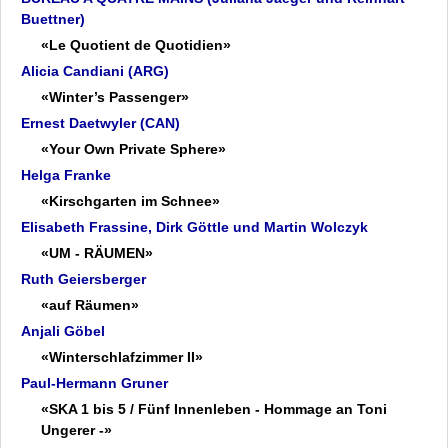
Helga Franke
Buettner)
Elisabeth Frassine, Dirk Göttle und Martin Wolczyk
«Le Quotient de Quotidien»
Ruth Geiersberger
Alicia Candiani (ARG)
Anjali Göbel
«Winter’s Passenger»
Paul-Hermann Gruner
Ernest Daetwyler (CAN)
Hatzius bis Munz
«Your Own Private Sphere»
Newcomb bis Zech
Helga Franke
Studentenprojekte
«Kirschgarten im Schnee»
Archiv
Elisabeth Frassine, Dirk Göttle und Martin Wolczyk
Datenschutz
«UM - RÄUMEN»
Impressum
Ruth Geiersberger
«auf Räumen»
Anjali Göbel
«Winterschlafzimmer II»
Paul-Hermann Gruner
«SKA 1 bis 5 / Fünf Innenleben - Hommage an Toni
Ungerer -»