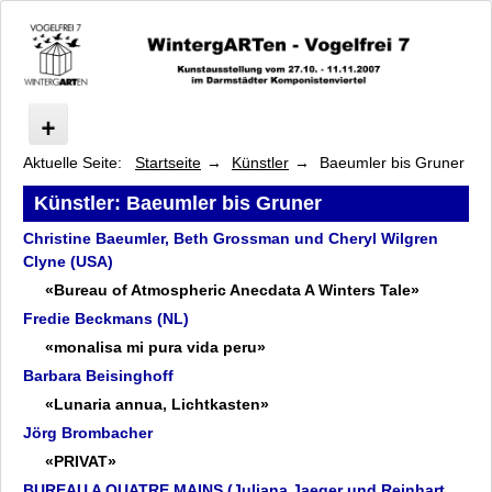
Aktuelle Seite:
Startseite
Künstler
Baeumler bis Gruner
Vogelfrei
Programm
Künstler: Baeumler bis Gruner
Symposium
Christine Baeumler, Beth Grossman und Cheryl Wilgren
Künstler
Clyne (USA)
Baeumler bis Gruner
«Bureau of Atmospheric Anecdata A Winters Tale»
Christine Baeumler, Beth Grossman und Cheryl Wilgren Clyne
Fredie Beckmans (NL)
Fredie Beckmans
«monalisa mi pura vida peru»
Barbara Beisinghoff
Barbara Beisinghoff
Jörg Brombacher
«Lunaria annua, Lichtkasten»
BUREAU A QUATRE MAINS
Jörg Brombacher
Alicia Candiani
«PRIVAT»
Ernest Daetwyler
BUREAU A QUATRE MAINS (Juliana Jaeger und Reinhart