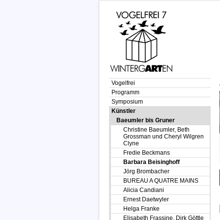
Vogelfrei
Programm
Symposium
Künstler
Baeumler bis Gruner
Christine Baeumler, Beth
Grossman und Cheryl Wilgren
Clyne
Fredie Beckmans
Barbara Beisinghoff
Jörg Brombacher
BUREAU A QUATRE MAINS
Alicia Candiani
Ernest Daetwyler
Helga Franke
Elisabeth Frassine, Dirk Göttle