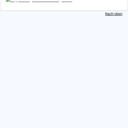
Caroline Knöbl
Gareth Lichty
Nach oben
Megan Lotts
Hyun-Joo Min
Nancy Mladenoff
Karl-Heinz Mauermann
Waltraud Munz
Newcomb bis Zech
Studentenprojekte
Archiv
Datenschutz
Impressum