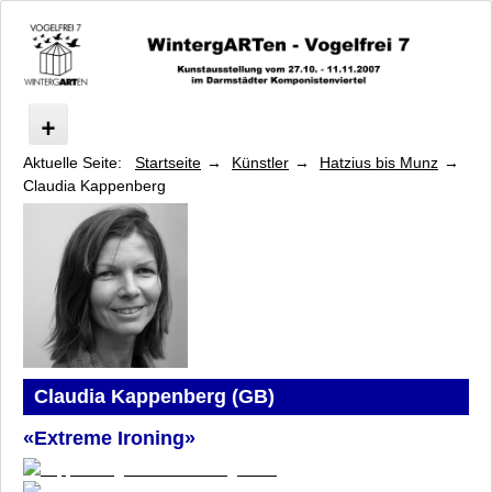
Aktuelle Seite:
Startseite
Künstler
Hatzius bis Munz
Vogelfrei
Claudia Kappenberg
Programm
Symposium
Künstler
Baeumler bis Gruner
Hatzius bis Munz
Britt und Lynn Hatzius
Nikolaus Heyduck und Monika Golla
Helina Hukkataival
Claudia Kappenberg (GB)
Lisa Kaftori und Joan Giroux
«Extreme Ironing»
Claudia Kappenberg
Ruth Knecht