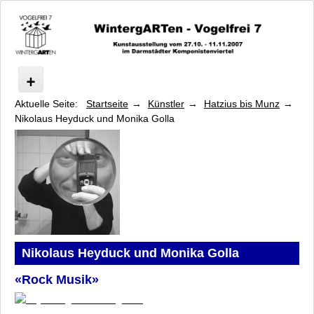
Aktuelle Seite:
Startseite
Künstler
Hatzius bis Munz
Vogelfrei
Nikolaus Heyduck und Monika Golla
Programm
Symposium
Künstler
Baeumler bis Gruner
Hatzius bis Munz
Britt und Lynn Hatzius
Nikolaus Heyduck und Monika Golla
Helina Hukkataival
Nikolaus Heyduck und Monika Golla
Lisa Kaftori und Joan Giroux
«Rock Musik»
Claudia Kappenberg
Ruth Knecht